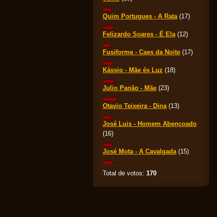
Quim Portugues - A Rata
(17)
Felizardo Soares - É Ela
(12)
Fusiforme - Caes da Noite
(17)
Kássio - Mãe és Luz
(18)
Julio Panão - Mãe
(23)
Otavio Teixeira - Dina
(13)
José Luis - Homem Abençoado
(16)
José Mota - A Cavalgada
(15)
Total de votos:
170