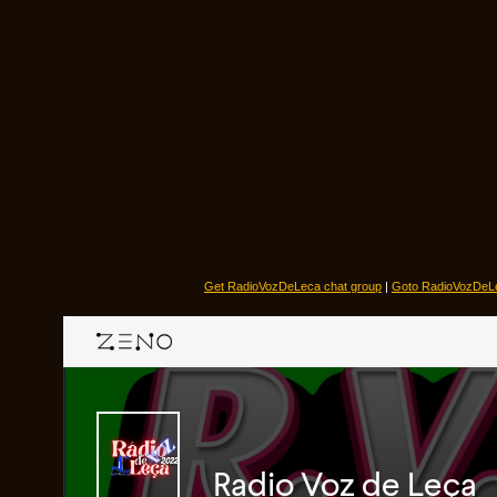
Get RadioVozDeLeca chat group
|
Goto RadioVozDeL